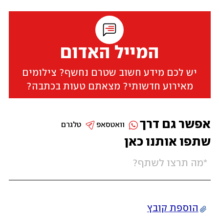
המייל האדום
יש לכם מידע חשוב שטרם נחשף? צילומים
מאירוע חדשותי? מצאתם טעות בכתבה?
אפשר גם דרך
וואטסאפ
טלגרם
שתפו אותנו כאן
הוספת קובץ