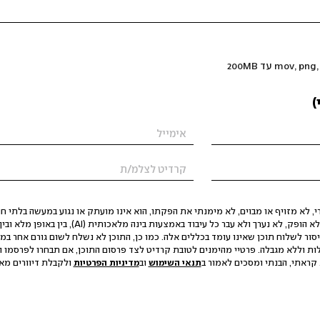
)
 לא מזויף או מבוים, לא מימנתי את הפקתו, הוא אינו מועתק או נגוע במעשה בלתי חוק
הסגת גבול ופגיעה בפרטיות. התוכן לא הופק, לא נערך ולא עבר כל עיבוד באמצעות ב
יסור לשלוח תוכן שאינו עומד בכללים אלה. כמו כן, התוכן לא נשלח לשום גורם אחר במ
ות וללא מגבלה. פרטיי מהימנים לטובת קרדיט לצד פרסום התוכן, אם תבחרו לפרסמו ו
קראתי, הבנתי ומסכים לאמור ב
תנאי השימוש
וב
מדיניות הפרטיות
ולקבלת דיוורים מאתר t