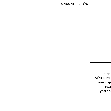
טלגרם
וואטסאפ
י כגון
ינה מלאכותית (AI), בין באופן מלא ובין באופן חלקי.
קביל והוא
במידה
yne.