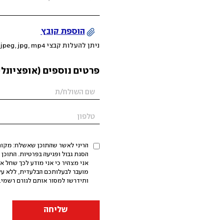
הוספת קובץ
ניתן להעלות קבצי mov, png, jpeg, jpg, mp4 עד 200MB
פרטים נוספים (אופציונלי
הריני לאשר שהתוכן שאשלח: מקורי,
אני מצהיר כי אני מודע לכך שחל א
מועבר לבעלותכם הבלעדית, ללא על
ותידרשו למסור אותם לגורם רשמי. 
שליחה