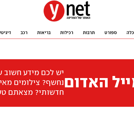
כלה
ספורט
תרבות
רכילות
בריאות
רכב
דיגיטל
יש לכם מידע חשוב 
יל האדום
נחשף? צילומים מאיר
חדשותי? מצאתם טע