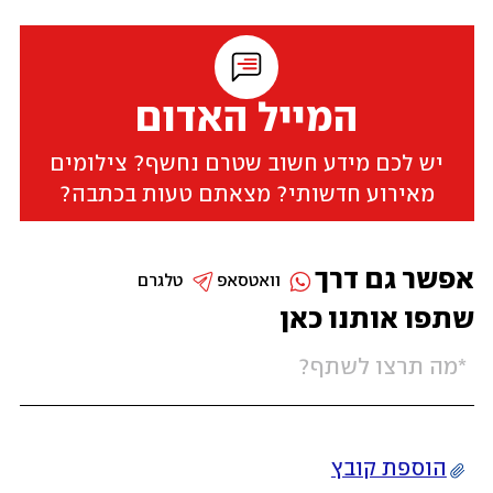
המייל האדום
יש לכם מידע חשוב שטרם נחשף? צילומים
מאירוע חדשותי? מצאתם טעות בכתבה?
אפשר גם דרך
וואטסאפ
טלגרם
שתפו אותנו כאן
הוספת קובץ