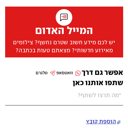
המייל האדום
יש לכם מידע חשוב שטרם נחשף? צילומים
מאירוע חדשותי? מצאתם טעות בכתבה?
אפשר גם דרך
וואטסאפ
טלגרם
שתפו אותנו כאן
הוספת קובץ