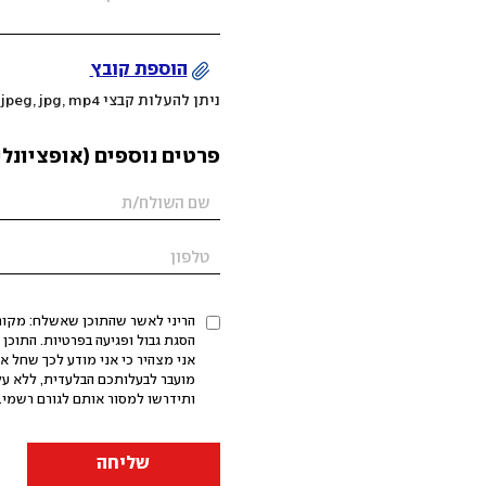
הוספת קובץ
ניתן להעלות קבצי mov, png, jpeg, jpg, mp4 עד 200MB
פרטים נוספים (אופציונלי
הריני לאשר שהתוכן שאשלח: מקורי,
אני מצהיר כי אני מודע לכך שחל א
מועבר לבעלותכם הבלעדית, ללא על
ותידרשו למסור אותם לגורם רשמי. 
שליחה