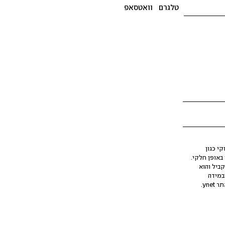
טלגרם
וואטסאפ
י כגון
ינה מלאכותית (AI), בין באופן מלא ובין באופן חלקי.
קביל והוא
במידה
yne.