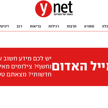
כלה
ספורט
תרבות
רכילות
בריאות
רכב
דיגיטל
יש לכם מידע חשוב 
יל האדום
נחשף? צילומים מאיר
חדשותי? מצאתם טע