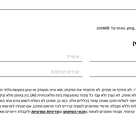
)
 לא מזויף או מבוים, לא מימנתי את הפקתו, הוא אינו מועתק או נגוע במעשה בלתי חוק
הסגת גבול ופגיעה בפרטיות. התוכן לא הופק, לא נערך ולא עבר כל עיבוד באמצעות ב
יסור לשלוח תוכן שאינו עומד בכללים אלה. כמו כן, התוכן לא נשלח לשום גורם אחר במ
ות וללא מגבלה. פרטיי מהימנים לטובת קרדיט לצד פרסום התוכן, אם תבחרו לפרסמו ו
קראתי, הבנתי ומסכים לאמור ב
תנאי השימוש
וב
מדיניות הפרטיות
ולקבלת דיוורים מאתר t