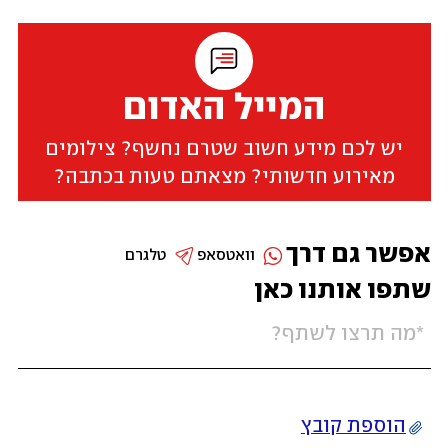
המייל האדום
יש לכם מידע חשוב שטרם נחשף? צילומים
מאירוע חדשותי? מצאתם טעות בכתבה?
אפשר גם דרך
וואטסאפ
טלגרם
שתפו אותנו כאן
הוספת קובץ