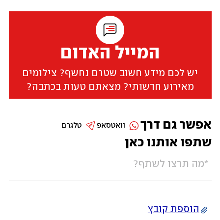
המייל האדום
יש לכם מידע חשוב שטרם נחשף? צילומים
מאירוע חדשותי? מצאתם טעות בכתבה?
אפשר גם דרך
וואטסאפ
טלגרם
שתפו אותנו כאן
הוספת קובץ