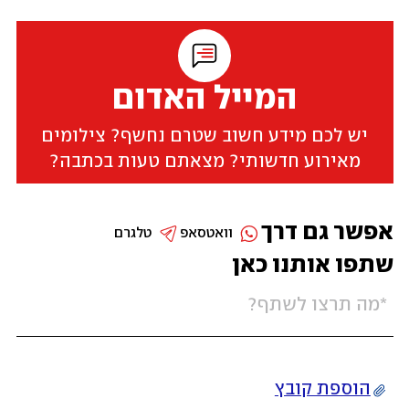
המייל האדום
יש לכם מידע חשוב שטרם נחשף? צילומים
מאירוע חדשותי? מצאתם טעות בכתבה?
אפשר גם דרך
וואטסאפ
טלגרם
שתפו אותנו כאן
הוספת קובץ