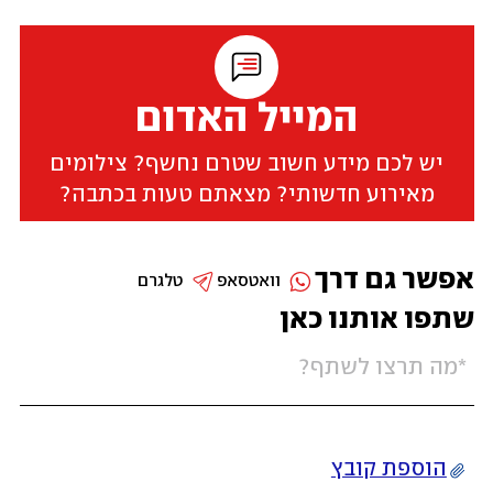
המייל האדום
יש לכם מידע חשוב שטרם נחשף? צילומים
מאירוע חדשותי? מצאתם טעות בכתבה?
אפשר גם דרך
וואטסאפ
טלגרם
שתפו אותנו כאן
הוספת קובץ