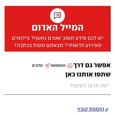
המייל האדום
יש לכם מידע חשוב שטרם נחשף? צילומים
מאירוע חדשותי? מצאתם טעות בכתבה?
אפשר גם דרך
וואטסאפ
טלגרם
שתפו אותנו כאן
הוספת קובץ