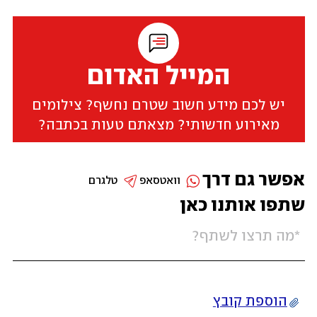
המייל האדום
יש לכם מידע חשוב שטרם נחשף? צילומים
מאירוע חדשותי? מצאתם טעות בכתבה?
אפשר גם דרך
וואטסאפ
טלגרם
שתפו אותנו כאן
הוספת קובץ