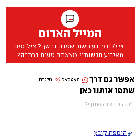
המייל האדום
יש לכם מידע חשוב שטרם נחשף? צילומים
מאירוע חדשותי? מצאתם טעות בכתבה?
אפשר גם דרך
וואטסאפ
טלגרם
שתפו אותנו כאן
הוספת קובץ