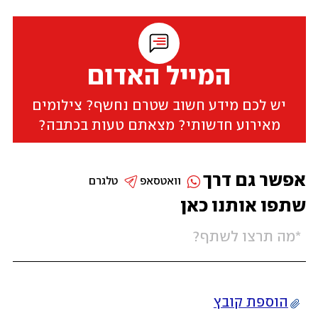
המייל האדום
יש לכם מידע חשוב שטרם נחשף? צילומים
מאירוע חדשותי? מצאתם טעות בכתבה?
אפשר גם דרך
וואטסאפ
טלגרם
שתפו אותנו כאן
הוספת קובץ