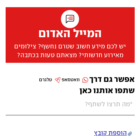
המייל האדום
יש לכם מידע חשוב שטרם נחשף? צילומים
מאירוע חדשותי? מצאתם טעות בכתבה?
אפשר גם דרך
וואטסאפ
טלגרם
שתפו אותנו כאן
הוספת קובץ