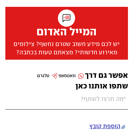
המייל האדום
יש לכם מידע חשוב שטרם נחשף? צילומים
מאירוע חדשותי? מצאתם טעות בכתבה?
אפשר גם דרך
וואטסאפ
טלגרם
שתפו אותנו כאן
הוספת קובץ