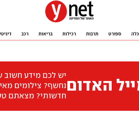
כלה
ספורט
תרבות
רכילות
בריאות
רכב
דיגיטל
יש לכם מידע חשוב 
יל האדום
נחשף? צילומים מאיר
חדשותי? מצאתם טע