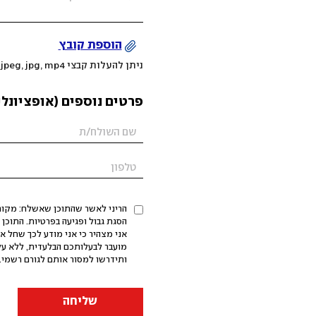
הוספת קובץ
ניתן להעלות קבצי mov, png, jpeg, jpg, mp4 עד 200MB
פרטים נוספים (אופציונלי
הריני לאשר שהתוכן שאשלח: מקורי,
אני מצהיר כי אני מודע לכך שחל א
מועבר לבעלותכם הבלעדית, ללא על
ותידרשו למסור אותם לגורם רשמי. 
שליחה