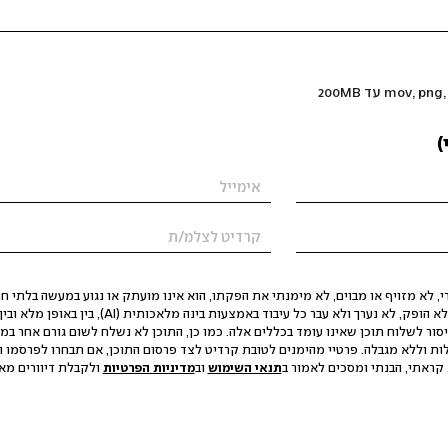
)
 לא מזויף או מבוים, לא מימנתי את הפקתו, הוא אינו מועתק או נגוע במעשה בלתי חוק
הסגת גבול ופגיעה בפרטיות. התוכן לא הופק, לא נערך ולא עבר כל עיבוד באמצעות ב
יסור לשלוח תוכן שאינו עומד בכללים אלה. כמו כן, התוכן לא נשלח לשום גורם אחר במ
ות וללא מגבלה. פרטיי מהימנים לטובת קרדיט לצד פרסום התוכן, אם תבחרו לפרסמו ו
קראתי, הבנתי ומסכים לאמור ב
תנאי השימוש
וב
מדיניות הפרטיות
ולקבלת דיוורים מאתר t