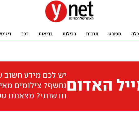
כלה
ספורט
תרבות
רכילות
בריאות
רכב
דיגיטל
יש לכם מידע חשוב 
יל האדום
נחשף? צילומים מאיר
חדשותי? מצאתם טע