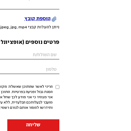
הוספת קובץ
ניתן להעלות קבצי mov, png, jpeg, jpg, mp4 עד 200MB
פרטים נוספים (אופציונלי
הריני לאשר שהתוכן שאשלח: מקורי,
אני מצהיר כי אני מודע לכך שחל א
מועבר לבעלותכם הבלעדית, ללא על
ותידרשו למסור אותם לגורם רשמי. 
שליחה