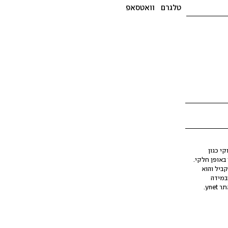
טלגרם
וואטסאפ
י כגון
ינה מלאכותית (AI), בין באופן מלא ובין באופן חלקי.
קביל והוא
במידה
yne.