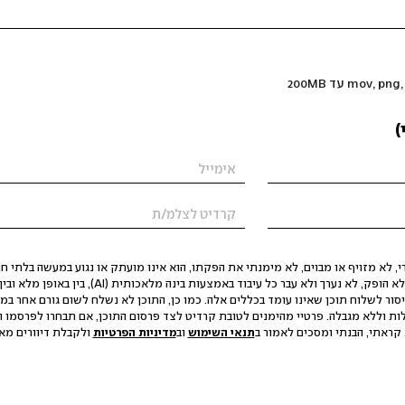
)
 לא מזויף או מבוים, לא מימנתי את הפקתו, הוא אינו מועתק או נגוע במעשה בלתי חוק
הסגת גבול ופגיעה בפרטיות. התוכן לא הופק, לא נערך ולא עבר כל עיבוד באמצעות ב
יסור לשלוח תוכן שאינו עומד בכללים אלה. כמו כן, התוכן לא נשלח לשום גורם אחר במ
ות וללא מגבלה. פרטיי מהימנים לטובת קרדיט לצד פרסום התוכן, אם תבחרו לפרסמו ו
קראתי, הבנתי ומסכים לאמור ב
תנאי השימוש
וב
מדיניות הפרטיות
ולקבלת דיוורים מאתר t