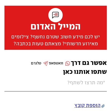
המייל האדום
יש לכם מידע חשוב שטרם נחשף? צילומים
מאירוע חדשותי? מצאתם טעות בכתבה?
אפשר גם דרך
וואטסאפ
טלגרם
שתפו אותנו כאן
הוספת קובץ