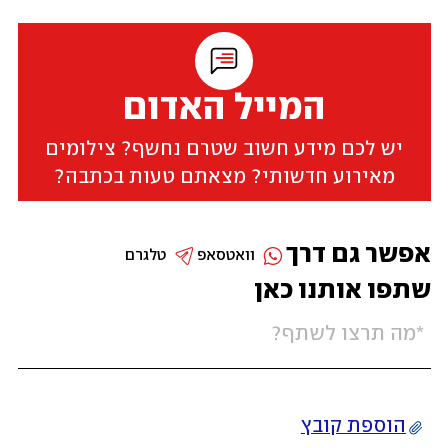
המייל האדום
יש לכם מידע חשוב שטרם נחשף? צילומים
מאירוע חדשותי? מצאתם טעות בכתבה?
אפשר גם דרך
וואטסאפ
טלגרם
שתפו אותנו כאן
הוספת קובץ