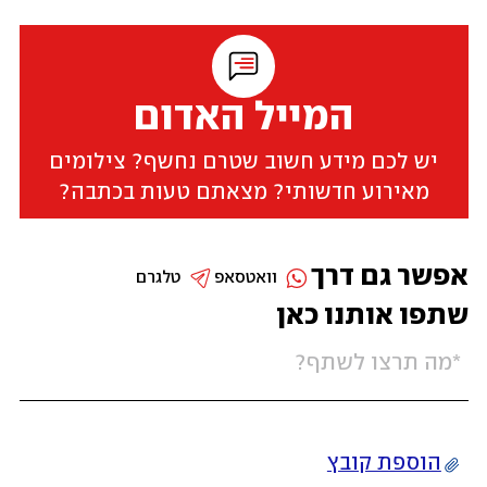
המייל האדום
יש לכם מידע חשוב שטרם נחשף? צילומים
מאירוע חדשותי? מצאתם טעות בכתבה?
אפשר גם דרך
וואטסאפ
טלגרם
שתפו אותנו כאן
הוספת קובץ