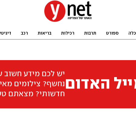
כלה
ספורט
תרבות
רכילות
בריאות
רכב
דיגיטל
יש לכם מידע חשוב 
יל האדום
נחשף? צילומים מאיר
חדשותי? מצאתם טע