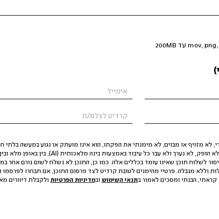
)
 לא מזויף או מבוים, לא מימנתי את הפקתו, הוא אינו מועתק או נגוע במעשה בלתי חוק
הסגת גבול ופגיעה בפרטיות. התוכן לא הופק, לא נערך ולא עבר כל עיבוד באמצעות ב
יסור לשלוח תוכן שאינו עומד בכללים אלה. כמו כן, התוכן לא נשלח לשום גורם אחר במ
ות וללא מגבלה. פרטיי מהימנים לטובת קרדיט לצד פרסום התוכן, אם תבחרו לפרסמו ו
קראתי, הבנתי ומסכים לאמור ב
תנאי השימוש
וב
מדיניות הפרטיות
ולקבלת דיוורים מאתר t