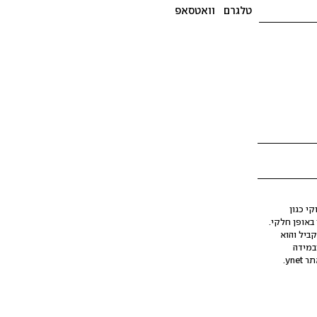
טלגרם
וואטסאפ
י כגון
ינה מלאכותית (AI), בין באופן מלא ובין באופן חלקי.
קביל והוא
במידה
yne.