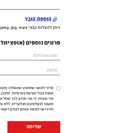
הוספת קובץ
ניתן להעלות קבצי mov, png, jpeg, jpg, mp4 עד 200MB
פרטים נוספים (אופציונלי
הריני לאשר שהתוכן שאשלח: מקורי,
אני מצהיר כי אני מודע לכך שחל א
מועבר לבעלותכם הבלעדית, ללא על
ותידרשו למסור אותם לגורם רשמי. 
שליחה