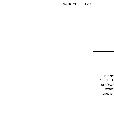
טלגרם
וואטסאפ
י כגון
ינה מלאכותית (AI), בין באופן מלא ובין באופן חלקי.
קביל והוא
במידה
yne.