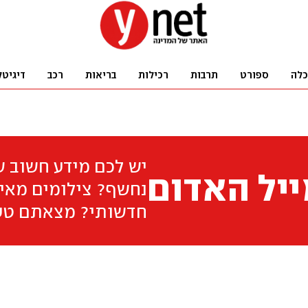
כלה
ספורט
תרבות
רכילות
בריאות
רכב
דיגיטל
יש לכם מידע חשוב 
יל האדום
נחשף? צילומים מאיר
חדשותי? מצאתם טע