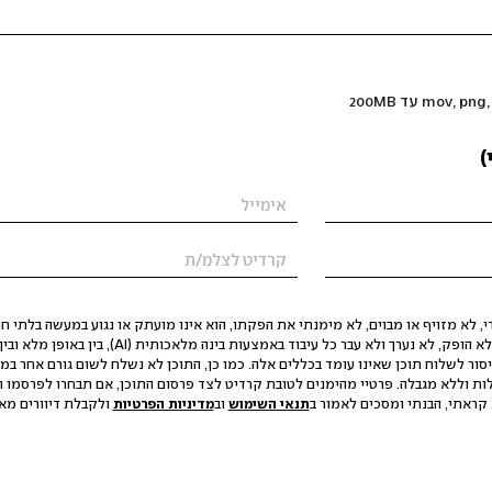
)
 לא מזויף או מבוים, לא מימנתי את הפקתו, הוא אינו מועתק או נגוע במעשה בלתי חוק
הסגת גבול ופגיעה בפרטיות. התוכן לא הופק, לא נערך ולא עבר כל עיבוד באמצעות ב
יסור לשלוח תוכן שאינו עומד בכללים אלה. כמו כן, התוכן לא נשלח לשום גורם אחר במ
ות וללא מגבלה. פרטיי מהימנים לטובת קרדיט לצד פרסום התוכן, אם תבחרו לפרסמו ו
קראתי, הבנתי ומסכים לאמור ב
תנאי השימוש
וב
מדיניות הפרטיות
ולקבלת דיוורים מאתר t