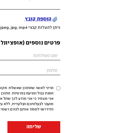
הוספת קובץ
ניתן להעלות קבצי mov, png, jpeg, jpg, mp4 עד 200MB
פרטים נוספים (אופציונלי
הריני לאשר שהתוכן שאשלח: מקורי,
אני מצהיר כי אני מודע לכך שחל א
מועבר לבעלותכם הבלעדית, ללא על
ותידרשו למסור אותם לגורם רשמי. 
שליחה