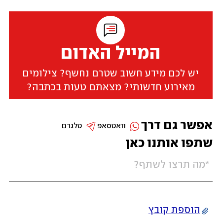
המייל האדום
יש לכם מידע חשוב שטרם נחשף? צילומים
מאירוע חדשותי? מצאתם טעות בכתבה?
אפשר גם דרך
וואטסאפ
טלגרם
שתפו אותנו כאן
הוספת קובץ