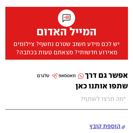
המייל האדום
יש לכם מידע חשוב שטרם נחשף? צילומים
מאירוע חדשותי? מצאתם טעות בכתבה?
אפשר גם דרך
וואטסאפ
טלגרם
שתפו אותנו כאן
הוספת קובץ