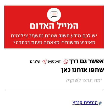
המייל האדום
יש לכם מידע חשוב שטרם נחשף? צילומים
מאירוע חדשותי? מצאתם טעות בכתבה?
אפשר גם דרך
וואטסאפ
טלגרם
שתפו אותנו כאן
הוספת קובץ