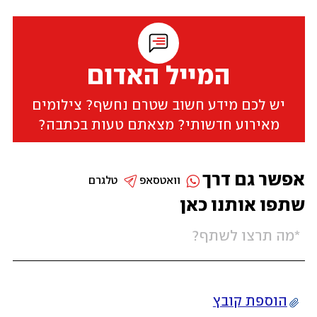
המייל האדום
יש לכם מידע חשוב שטרם נחשף? צילומים
מאירוע חדשותי? מצאתם טעות בכתבה?
אפשר גם דרך
וואטסאפ
טלגרם
שתפו אותנו כאן
הוספת קובץ