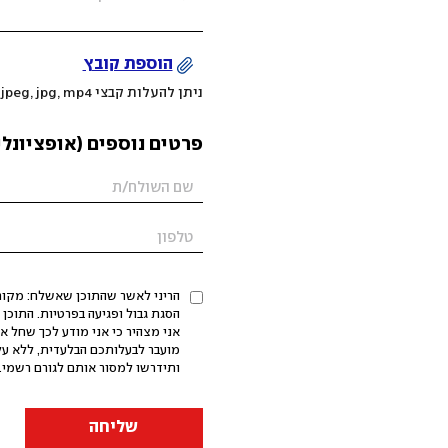
הוספת קובץ
ניתן להעלות קבצי mov, png, jpeg, jpg, mp4 עד 200MB
פרטים נוספים (אופציונלי
הריני לאשר שהתוכן שאשלח: מקורי,
אני מצהיר כי אני מודע לכך שחל א
מועבר לבעלותכם הבלעדית, ללא על
ותידרשו למסור אותם לגורם רשמי. 
שליחה