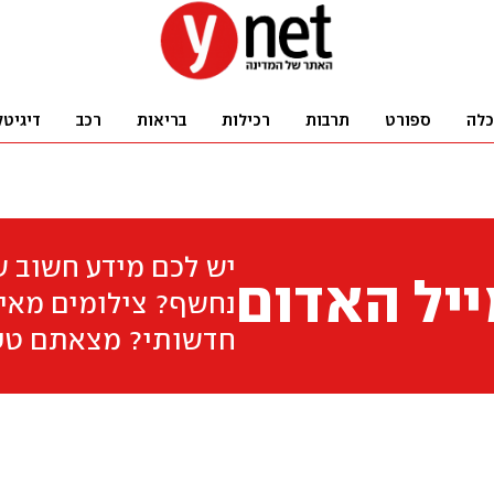
כלה
ספורט
תרבות
רכילות
בריאות
רכב
דיגיטל
יש לכם מידע חשוב 
יל האדום
נחשף? צילומים מאיר
חדשותי? מצאתם טע