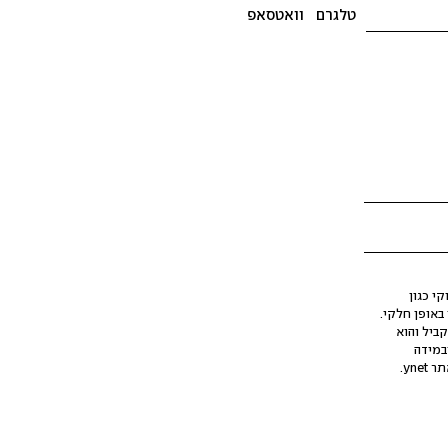
טלגרם
וואטסאפ
י כגון
ינה מלאכותית (AI), בין באופן מלא ובין באופן חלקי.
קביל והוא
במידה
yne.