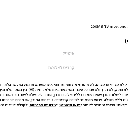
)
 לא מזויף או מבוים, לא מימנתי את הפקתו, הוא אינו מועתק או נגוע במעשה בלתי חוק
הסגת גבול ופגיעה בפרטיות. התוכן לא הופק, לא נערך ולא עבר כל עיבוד באמצעות ב
יסור לשלוח תוכן שאינו עומד בכללים אלה. כמו כן, התוכן לא נשלח לשום גורם אחר במ
ות וללא מגבלה. פרטיי מהימנים לטובת קרדיט לצד פרסום התוכן, אם תבחרו לפרסמו ו
קראתי, הבנתי ומסכים לאמור ב
תנאי השימוש
וב
מדיניות הפרטיות
ולקבלת דיוורים מאתר t