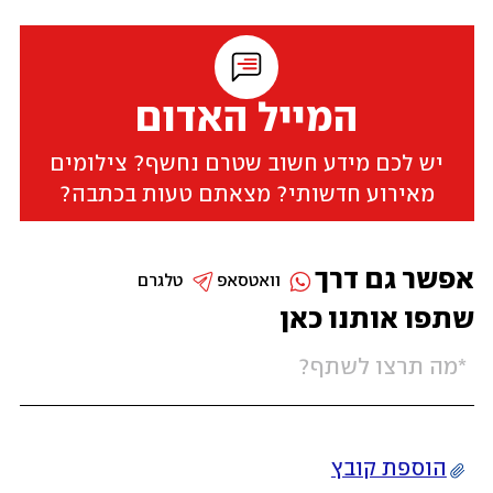
המייל האדום
יש לכם מידע חשוב שטרם נחשף? צילומים
מאירוע חדשותי? מצאתם טעות בכתבה?
אפשר גם דרך
וואטסאפ
טלגרם
שתפו אותנו כאן
הוספת קובץ