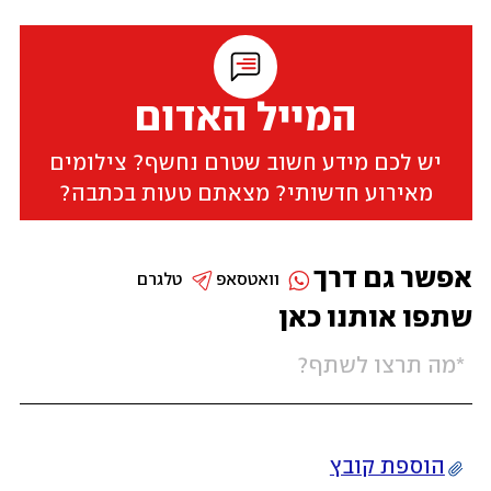
המייל האדום
יש לכם מידע חשוב שטרם נחשף? צילומים
מאירוע חדשותי? מצאתם טעות בכתבה?
אפשר גם דרך
וואטסאפ
טלגרם
שתפו אותנו כאן
הוספת קובץ