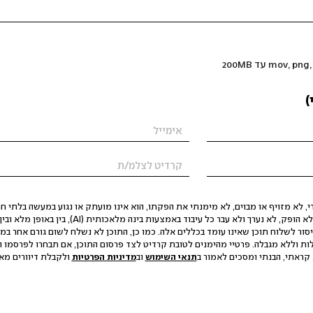
)
 לא מזויף או מבוים, לא מימנתי את הפקתו, הוא אינו מועתק או נגוע במעשה בלתי חוק
הסגת גבול ופגיעה בפרטיות. התוכן לא הופק, לא נערך ולא עבר כל עיבוד באמצעות ב
יסור לשלוח תוכן שאינו עומד בכללים אלה. כמו כן, התוכן לא נשלח לשום גורם אחר במ
ות וללא מגבלה. פרטיי מהימנים לטובת קרדיט לצד פרסום התוכן, אם תבחרו לפרסמו ו
קראתי, הבנתי ומסכים לאמור ב
תנאי השימוש
וב
מדיניות הפרטיות
ולקבלת דיוורים מאתר t