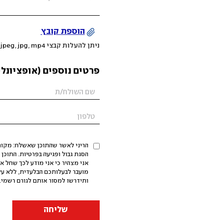
הוספת קובץ
ניתן להעלות קבצי mov, png, jpeg, jpg, mp4 עד 200MB
פרטים נוספים (אופציונלי
הריני לאשר שהתוכן שאשלח: מקורי,
אני מצהיר כי אני מודע לכך שחל א
מועבר לבעלותכם הבלעדית, ללא על
ותידרשו למסור אותם לגורם רשמי. 
שליחה