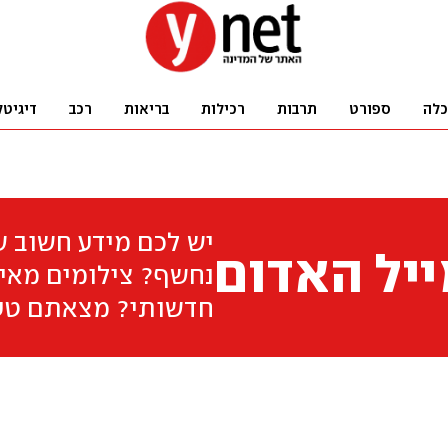
כלה
ספורט
תרבות
רכילות
בריאות
רכב
דיגיטל
יש לכם מידע חשוב 
יל האדום
נחשף? צילומים מאיר
חדשותי? מצאתם טע