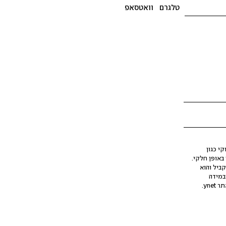
טלגרם
וואטסאפ
י כגון
ינה מלאכותית (AI), בין באופן מלא ובין באופן חלקי.
קביל והוא
במידה
yne.