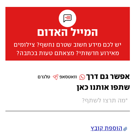
המייל האדום
יש לכם מידע חשוב שטרם נחשף? צילומים
מאירוע חדשותי? מצאתם טעות בכתבה?
אפשר גם דרך
וואטסאפ
טלגרם
שתפו אותנו כאן
הוספת קובץ