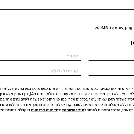
)
 לא מזויף או מבוים, לא מימנתי את הפקתו, הוא אינו מועתק או נגוע במעשה בלתי חוק
הסגת גבול ופגיעה בפרטיות. התוכן לא הופק, לא נערך ולא עבר כל עיבוד באמצעות ב
יסור לשלוח תוכן שאינו עומד בכללים אלה. כמו כן, התוכן לא נשלח לשום גורם אחר במ
ות וללא מגבלה. פרטיי מהימנים לטובת קרדיט לצד פרסום התוכן, אם תבחרו לפרסמו ו
קראתי, הבנתי ומסכים לאמור ב
תנאי השימוש
וב
מדיניות הפרטיות
ולקבלת דיוורים מאתר t