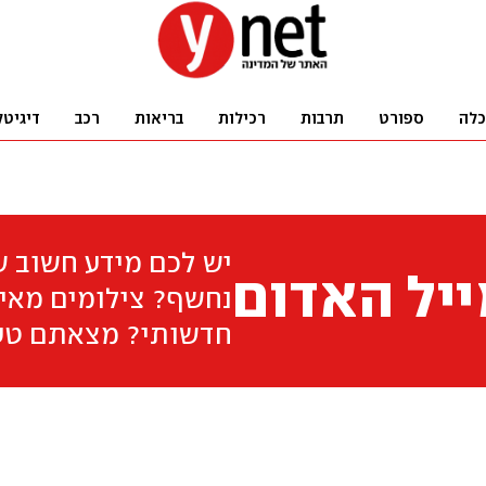
כלה
ספורט
תרבות
רכילות
בריאות
רכב
דיגיטל
יש לכם מידע חשוב 
יל האדום
נחשף? צילומים מאיר
חדשותי? מצאתם טע