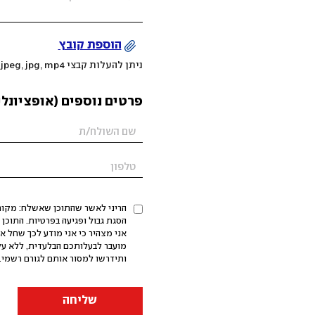
הוספת קובץ
ניתן להעלות קבצי mov, png, jpeg, jpg, mp4 עד 200MB
פרטים נוספים (אופציונלי
הריני לאשר שהתוכן שאשלח: מקורי,
אני מצהיר כי אני מודע לכך שחל א
מועבר לבעלותכם הבלעדית, ללא על
ותידרשו למסור אותם לגורם רשמי. 
שליחה