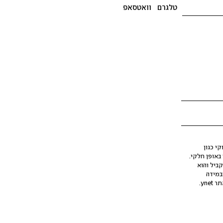
טלגרם
וואטסאפ
י כגון
ינה מלאכותית (AI), בין באופן מלא ובין באופן חלקי.
קביל והוא
במידה
yne.