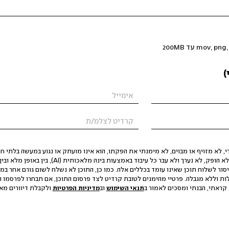
)
 לא מזויף או מבוים, לא מימנתי את הפקתו, הוא אינו מועתק או נגוע במעשה בלתי חוק
הסגת גבול ופגיעה בפרטיות. התוכן לא הופק, לא נערך ולא עבר כל עיבוד באמצעות ב
יסור לשלוח תוכן שאינו עומד בכללים אלה. כמו כן, התוכן לא נשלח לשום גורם אחר במ
ות וללא מגבלה. פרטיי מהימנים לטובת קרדיט לצד פרסום התוכן, אם תבחרו לפרסמו ו
קראתי, הבנתי ומסכים לאמור ב
תנאי השימוש
וב
מדיניות הפרטיות
ולקבלת דיוורים מאתר t