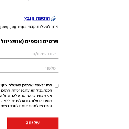
הוספת קובץ
ניתן להעלות קבצי mov, png, jpeg, jpg, mp4 עד 200MB
פרטים נוספים (אופציונלי
הריני לאשר שהתוכן שאשלח: מקורי,
אני מצהיר כי אני מודע לכך שחל א
מועבר לבעלותכם הבלעדית, ללא על
ותידרשו למסור אותם לגורם רשמי. 
שליחה