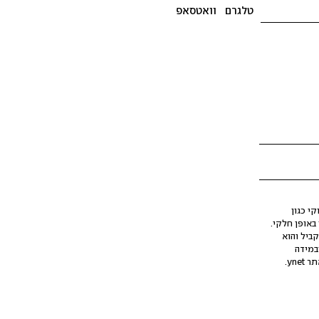
טלגרם
וואטסאפ
י כגון
ינה מלאכותית (AI), בין באופן מלא ובין באופן חלקי.
קביל והוא
במידה
yne.