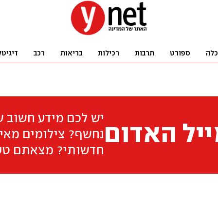
כלה
ספורט
תרבות
רכילות
בריאות
רכב
דיגיטל
יש לכם מידע חשוב 
יל האדום
נחשף? צילומים מאיר
חדשותי? מצאתם טע