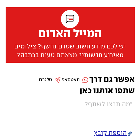
המייל האדום
יש לכם מידע חשוב שטרם נחשף? צילומים
מאירוע חדשותי? מצאתם טעות בכתבה?
אפשר גם דרך
וואטסאפ
טלגרם
שתפו אותנו כאן
הוספת קובץ