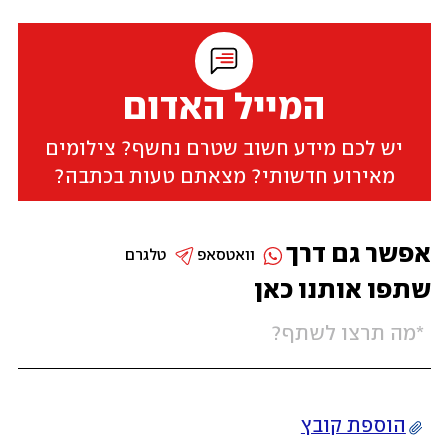
המייל האדום
יש לכם מידע חשוב שטרם נחשף? צילומים
מאירוע חדשותי? מצאתם טעות בכתבה?
אפשר גם דרך
וואטסאפ
טלגרם
שתפו אותנו כאן
הוספת קובץ