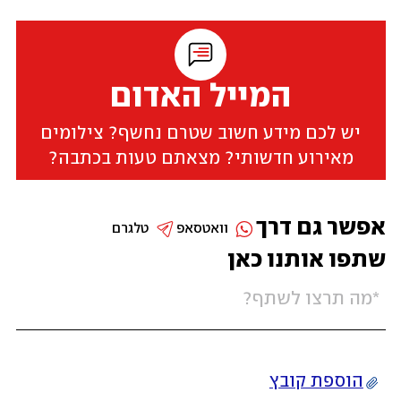
המייל האדום
יש לכם מידע חשוב שטרם נחשף? צילומים
מאירוע חדשותי? מצאתם טעות בכתבה?
אפשר גם דרך
וואטסאפ
טלגרם
שתפו אותנו כאן
הוספת קובץ