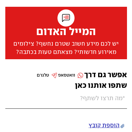
המייל האדום
יש לכם מידע חשוב שטרם נחשף? צילומים
מאירוע חדשותי? מצאתם טעות בכתבה?
אפשר גם דרך
וואטסאפ
טלגרם
שתפו אותנו כאן
הוספת קובץ