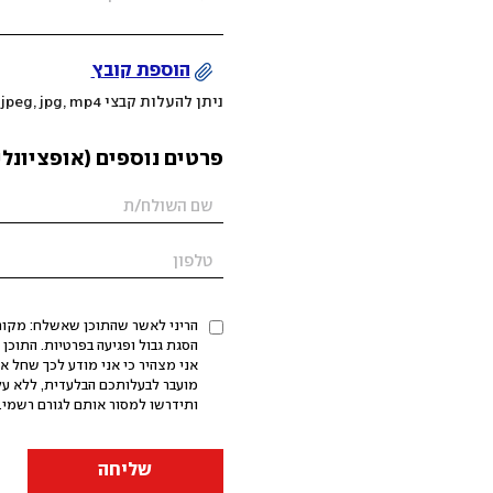
הוספת קובץ
ניתן להעלות קבצי mov, png, jpeg, jpg, mp4 עד 200MB
פרטים נוספים (אופציונלי
הריני לאשר שהתוכן שאשלח: מקורי,
אני מצהיר כי אני מודע לכך שחל א
מועבר לבעלותכם הבלעדית, ללא על
ותידרשו למסור אותם לגורם רשמי. 
שליחה