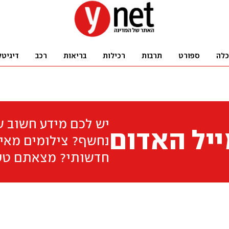
כלה
ספורט
תרבות
רכילות
בריאות
רכב
דיגיטל
יש לכם מידע חשוב 
יל האדום
נחשף? צילומים מאיר
חדשותי? מצאתם טע