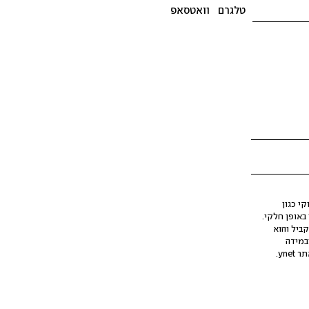
טלגרם
וואטסאפ
י כגון
ינה מלאכותית (AI), בין באופן מלא ובין באופן חלקי.
קביל והוא
במידה
yne.