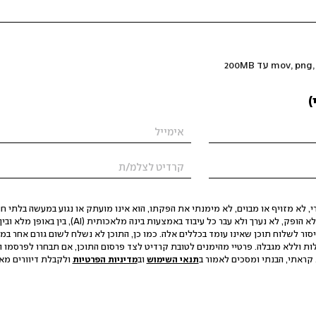
)
 לא מזויף או מבוים, לא מימנתי את הפקתו, הוא אינו מועתק או נגוע במעשה בלתי חוק
הסגת גבול ופגיעה בפרטיות. התוכן לא הופק, לא נערך ולא עבר כל עיבוד באמצעות ב
יסור לשלוח תוכן שאינו עומד בכללים אלה. כמו כן, התוכן לא נשלח לשום גורם אחר במ
ות וללא מגבלה. פרטיי מהימנים לטובת קרדיט לצד פרסום התוכן, אם תבחרו לפרסמו ו
קראתי, הבנתי ומסכים לאמור ב
תנאי השימוש
וב
מדיניות הפרטיות
ולקבלת דיוורים מאתר t