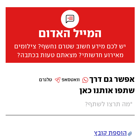
המייל האדום
יש לכם מידע חשוב שטרם נחשף? צילומים
מאירוע חדשותי? מצאתם טעות בכתבה?
אפשר גם דרך
וואטסאפ
טלגרם
שתפו אותנו כאן
הוספת קובץ