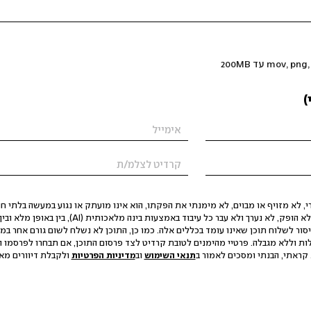
)
 לא מזויף או מבוים, לא מימנתי את הפקתו, הוא אינו מועתק או נגוע במעשה בלתי חוק
הסגת גבול ופגיעה בפרטיות. התוכן לא הופק, לא נערך ולא עבר כל עיבוד באמצעות ב
יסור לשלוח תוכן שאינו עומד בכללים אלה. כמו כן, התוכן לא נשלח לשום גורם אחר במ
ות וללא מגבלה. פרטיי מהימנים לטובת קרדיט לצד פרסום התוכן, אם תבחרו לפרסמו ו
קראתי, הבנתי ומסכים לאמור ב
תנאי השימוש
וב
מדיניות הפרטיות
ולקבלת דיוורים מאתר t