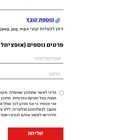
הוספת קובץ
ניתן להעלות קבצי mov, png, jpeg, jpg, mp4 עד 200MB
פרטים נוספים (אופציונלי
הריני לאשר שהתוכן שאשלח: מקורי,
אני מצהיר כי אני מודע לכך שחל א
מועבר לבעלותכם הבלעדית, ללא על
ותידרשו למסור אותם לגורם רשמי. 
שליחה