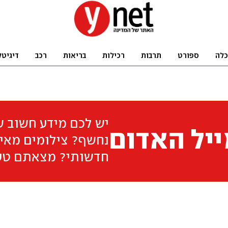
כלה
ספורט
תרבות
רכילות
בריאות
רכב
דיגיטל
יש לכם מידע חשוב 
יל האדום
נחשף? צילומים מאיר
חדשותי? מצאתם טע