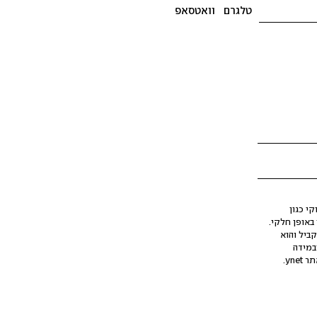
טלגרם
וואטסאפ
י כגון
ינה מלאכותית (AI), בין באופן מלא ובין באופן חלקי.
קביל והוא
במידה
yne.