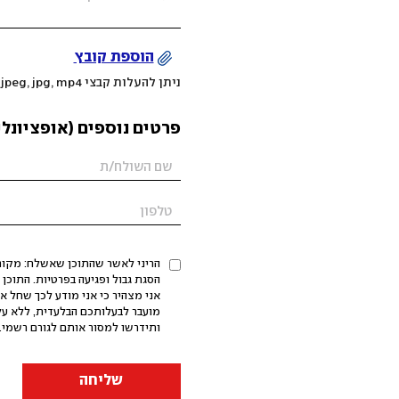
הוספת קובץ
ניתן להעלות קבצי mov, png, jpeg, jpg, mp4 עד 200MB
פרטים נוספים (אופציונלי
הריני לאשר שהתוכן שאשלח: מקורי,
אני מצהיר כי אני מודע לכך שחל א
מועבר לבעלותכם הבלעדית, ללא על
ותידרשו למסור אותם לגורם רשמי. 
שליחה