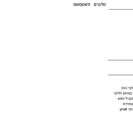
טלגרם
וואטסאפ
י כגון
ינה מלאכותית (AI), בין באופן מלא ובין באופן חלקי.
קביל והוא
במידה
yne.