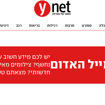
כלה
ספורט
תרבות
רכילות
בריאות
רכב
דיגיטל
יש לכם מידע חשוב 
יל האדום
נחשף? צילומים מאיר
חדשותי? מצאתם טע