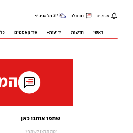
מבזקים
דווחו לנו
°
31
תל אביב
ראשי
חדשות
ידיעות+
פודקאסטים
כל
המי
שתפו אותנו כאן