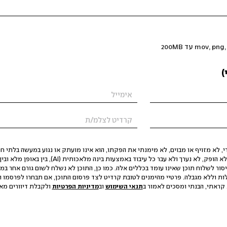
)
 לא מזויף או מבוים, לא מימנתי את הפקתו, הוא אינו מועתק או נגוע במעשה בלתי חוק
הסגת גבול ופגיעה בפרטיות. התוכן לא הופק, לא נערך ולא עבר כל עיבוד באמצעות ב
יסור לשלוח תוכן שאינו עומד בכללים אלה. כמו כן, התוכן לא נשלח לשום גורם אחר במ
ות וללא מגבלה. פרטיי מהימנים לטובת קרדיט לצד פרסום התוכן, אם תבחרו לפרסמו ו
קראתי, הבנתי ומסכים לאמור ב
תנאי השימוש
וב
מדיניות הפרטיות
ולקבלת דיוורים מאתר t