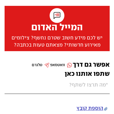
המייל האדום
יש לכם מידע חשוב שטרם נחשף? צילומים
מאירוע חדשותי? מצאתם טעות בכתבה?
אפשר גם דרך
וואטסאפ
טלגרם
שתפו אותנו כאן
הוספת קובץ