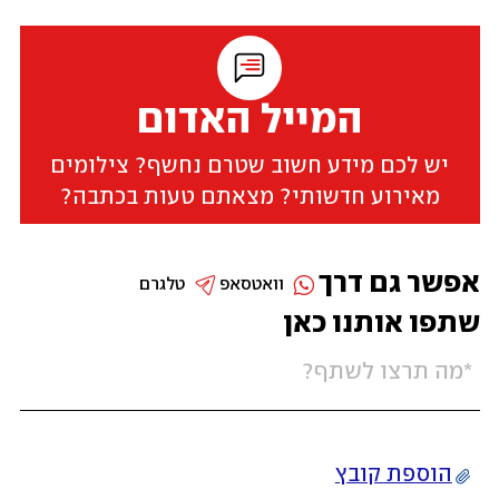
המייל האדום
יש לכם מידע חשוב שטרם נחשף? צילומים
מאירוע חדשותי? מצאתם טעות בכתבה?
אפשר גם דרך
וואטסאפ
טלגרם
שתפו אותנו כאן
הוספת קובץ