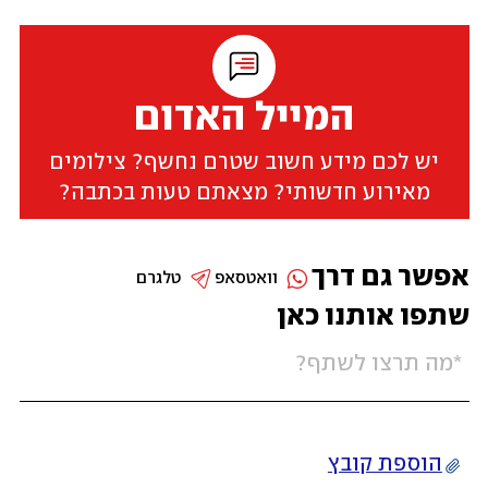
המייל האדום
יש לכם מידע חשוב שטרם נחשף? צילומים
מאירוע חדשותי? מצאתם טעות בכתבה?
אפשר גם דרך
וואטסאפ
טלגרם
שתפו אותנו כאן
הוספת קובץ