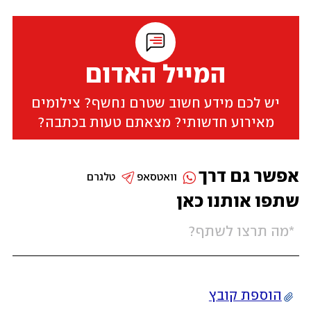
המייל האדום
יש לכם מידע חשוב שטרם נחשף? צילומים
מאירוע חדשותי? מצאתם טעות בכתבה?
אפשר גם דרך
וואטסאפ
טלגרם
שתפו אותנו כאן
הוספת קובץ