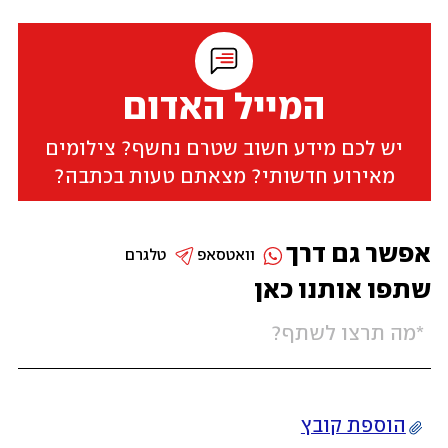
המייל האדום
יש לכם מידע חשוב שטרם נחשף? צילומים
מאירוע חדשותי? מצאתם טעות בכתבה?
אפשר גם דרך
וואטסאפ
טלגרם
שתפו אותנו כאן
הוספת קובץ