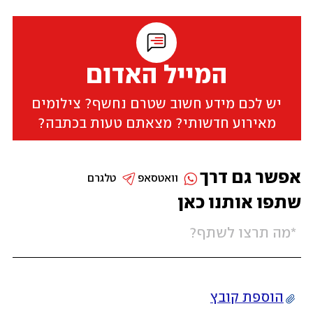
המייל האדום
יש לכם מידע חשוב שטרם נחשף? צילומים
מאירוע חדשותי? מצאתם טעות בכתבה?
אפשר גם דרך
וואטסאפ
טלגרם
שתפו אותנו כאן
הוספת קובץ