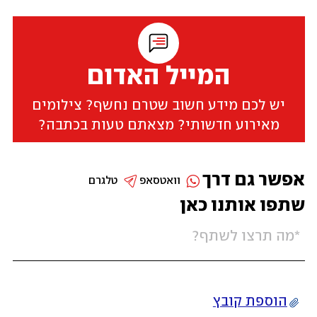
המייל האדום
יש לכם מידע חשוב שטרם נחשף? צילומים
מאירוע חדשותי? מצאתם טעות בכתבה?
אפשר גם דרך
וואטסאפ
טלגרם
שתפו אותנו כאן
הוספת קובץ