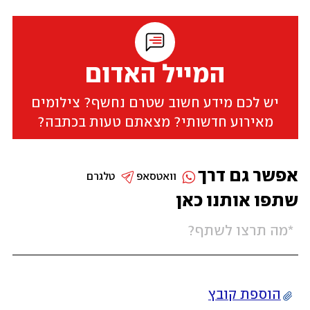
המייל האדום
יש לכם מידע חשוב שטרם נחשף? צילומים
מאירוע חדשותי? מצאתם טעות בכתבה?
אפשר גם דרך
וואטסאפ
טלגרם
שתפו אותנו כאן
הוספת קובץ