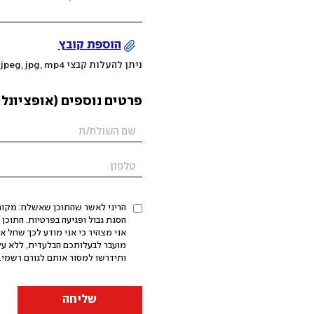
הוספת קובץ
ניתן להעלות קבצי mov, png, jpeg, jpg, mp4 עד 200MB
פרטים נוספים (אופציונלי
הריני לאשר שהתוכן שאשלח: מקורי,
אני מצהיר כי אני מודע לכך שחל א
מועבר לבעלותכם הבלעדית, ללא על
ותידרשו למסור אותם לגורם רשמי. 
שליחה