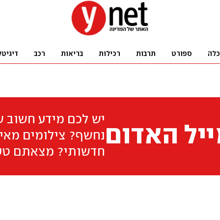
כלה
ספורט
תרבות
רכילות
בריאות
רכב
דיגיטל
יש לכם מידע חשוב 
יל האדום
נחשף? צילומים מאיר
חדשותי? מצאתם טע