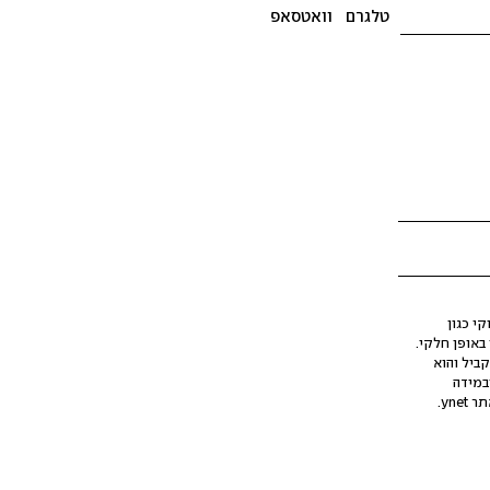
טלגרם
וואטסאפ
י כגון
ינה מלאכותית (AI), בין באופן מלא ובין באופן חלקי.
קביל והוא
במידה
yne.