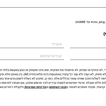
)
 לא מזויף או מבוים, לא מימנתי את הפקתו, הוא אינו מועתק או נגוע במעשה בלתי חוק
הסגת גבול ופגיעה בפרטיות. התוכן לא הופק, לא נערך ולא עבר כל עיבוד באמצעות ב
יסור לשלוח תוכן שאינו עומד בכללים אלה. כמו כן, התוכן לא נשלח לשום גורם אחר במ
ות וללא מגבלה. פרטיי מהימנים לטובת קרדיט לצד פרסום התוכן, אם תבחרו לפרסמו ו
קראתי, הבנתי ומסכים לאמור ב
תנאי השימוש
וב
מדיניות הפרטיות
ולקבלת דיוורים מאתר t